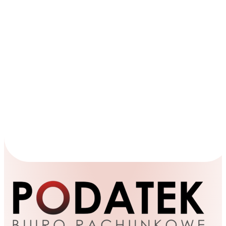
Akceptuję
politykę prywatności
Wyslij